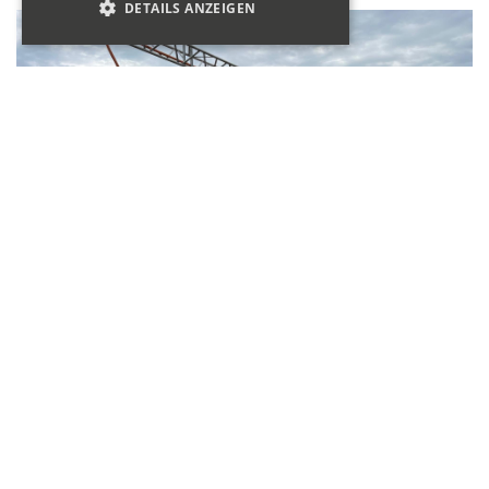
DETAILS ANZEIGEN
Bauleitung
Property One Partners AG
Seestrasse 456