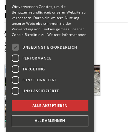
NEUBAU WHITE ROCK,
Wir verwenden Cookies, um die
Benutzerfreundlichkeit unserer Website zu
RÜSCHLIKON
verbessern. Durch die weitere Nutzung
unserer Webseite stimmen Sie der
Verwendung von Cookies gemäss unserer
Abbruch & Tiefbau
Cookie-Richtlinie zu.
Weitere Informationen
Neubau White Rock
Seestrasse 102
UNBEDINGT ERFORDERLICH
8803 Rüschlikon
PERFORMANCE
TARGETING
FUNKTIONALITÄT
UNKLASSIFIZIERTE
ALLE AKZEPTIEREN
ALLE ABLEHNEN