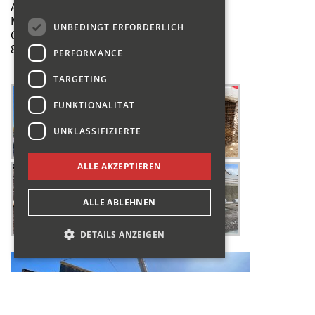
Abbruch & Tiefbau
MFH Riviera 2
UNBEDINGT ERFORDERLICH
Guyer-Zeller Strasse 17
8620 Wetzikon ZH
PERFORMANCE
TARGETING
FUNKTIONALITÄT
UNKLASSIFIZIERTE
ALLE AKZEPTIEREN
ALLE ABLEHNEN
DETAILS ANZEIGEN