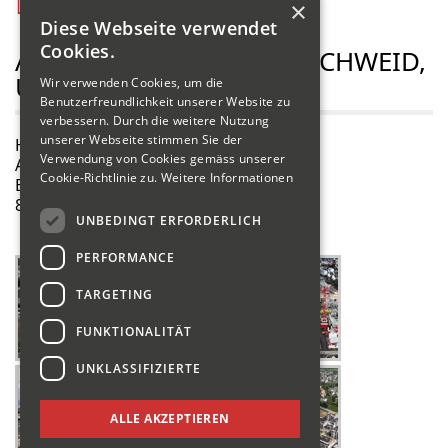
×
Diese Webseite verwendet
Cookies.
AREALÜBERBAUUNG BIRCHWEID,
UERIKON AM SEE
Wir verwenden Cookies, um die
Benutzerfreundlichkeit unserer Website zu
verbessern. Durch die weitere Nutzung
unserer Webseite stimmen Sie der
Hochbau
Verwendung von Cookies gemäss unserer
Arealüberbauung Birchweid
Cookie-Richtlinie zu.
Weitere Informationen
Bergstrasse
8707 Uerikon am See
UNBEDINGT ERFORDERLICH
PERFORMANCE
TARGETING
FUNKTIONALITÄT
UNKLASSIFIZIERTE
ALLE AKZEPTIEREN