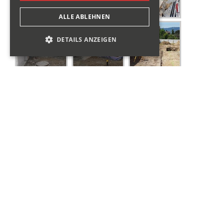
ALLE ABLEHNEN
DETAILS ANZEIGEN
ANBAU WOHNHAUS, ZOLLIKON
Der Anbau wird talseitig ebenerdig fundiert und bergseits
durch die Hanglage hinterfüllt.
Zwischen dem Anbau und dem bestehenden Gebäude