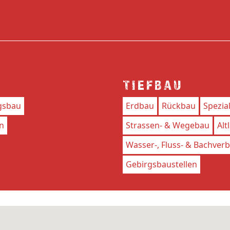
TIEFBAU
gsbau
Erdbau
Rückbau
Spezia
n
Strassen- & Wegebau
Alt
Wasser-, Fluss- & Bachver
Gebirgsbaustellen