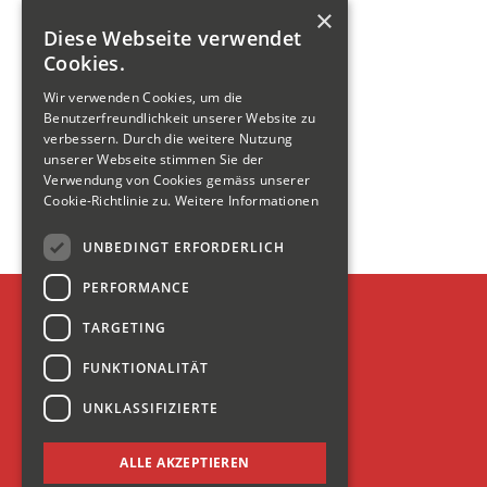
×
Diese Webseite verwendet
Cookies.
Wir verwenden Cookies, um die
Benutzerfreundlichkeit unserer Website zu
verbessern. Durch die weitere Nutzung
unserer Webseite stimmen Sie der
Verwendung von Cookies gemäss unserer
Cookie-Richtlinie zu.
Weitere Informationen
UNBEDINGT ERFORDERLICH
PERFORMANCE
E.KAMM AG
TARGETING
Tiefenwinkel 21
8874 Mühlehorn
FUNKTIONALITÄT
T +41 55 614 61 00
UNKLASSIFIZIERTE
info@kamm-baut.ch
ALLE AKZEPTIEREN
anmelden