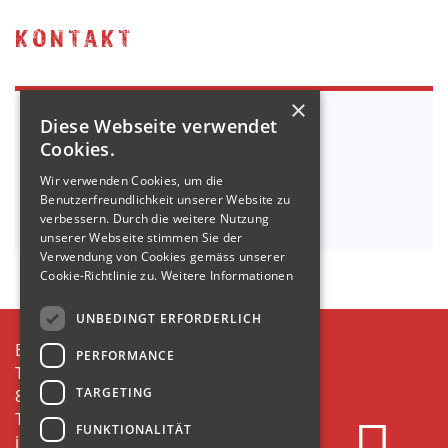
KONTAKT
×
In Belangen
TIEFBAU
Diese Webseite verwendet
wenden Sie sich bitte an:
Cookies.
Tel. +41 55 614 61 00
Wir verwenden Cookies, um die
info@kamm-baut.ch
Benutzerfreundlichkeit unserer Website zu
verbessern. Durch die weitere Nutzung
unserer Webseite stimmen Sie der
Verwendung von Cookies gemäss unserer
Cookie-Richtlinie zu.
Weitere Informationen
UNBEDINGT ERFORDERLICH
E.KAMM AG
PERFORMANCE
Tiefenwinkel 21
TARGETING
8874 Mühlehorn
T +41 55 614 61 00
FUNKTIONALITÄT
info@kamm-baut.ch