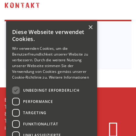
KONTAKT
×
In Belangen
TIEFBAU
Diese Webseite verwendet
wenden Sie sich bitte an:
Cookies.
Tel. +41 55 614 61 00
Wir verwenden Cookies, um die
info@kamm-baut.ch
Benutzerfreundlichkeit unserer Website zu
verbessern. Durch die weitere Nutzung
unserer Webseite stimmen Sie der
Verwendung von Cookies gemäss unserer
Cookie-Richtlinie zu.
Weitere Informationen
UNBEDINGT ERFORDERLICH
E.KAMM AG
PERFORMANCE
Tiefenwinkel 21
TARGETING
8874 Mühlehorn
T +41 55 614 61 00
FUNKTIONALITÄT
info@kamm-baut.ch
UNKLASSIFIZIERTE