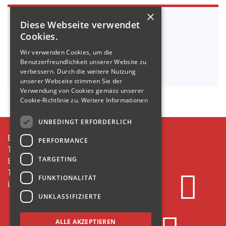
×
In Belangen
TIEFBAU
Diese Webseite verwendet
wenden Sie sich bitte an:
Cookies.
Tel. +41 55 614 61 00
Wir verwenden Cookies, um die
info@kamm-baut.ch
Benutzerfreundlichkeit unserer Website zu
verbessern. Durch die weitere Nutzung
unserer Webseite stimmen Sie der
Verwendung von Cookies gemäss unserer
Cookie-Richtlinie zu.
Weitere Informationen
UNBEDINGT ERFORDERLICH
E.KAMM AG
PERFORMANCE
Tiefenwinkel 21
TARGETING
8874 Mühlehorn
T +41 55 614 61 00
FUNKTIONALITÄT
info@kamm-baut.ch
UNKLASSIFIZIERTE
KAMM baut
Kontaktpersonen
ALLE AKZEPTIEREN