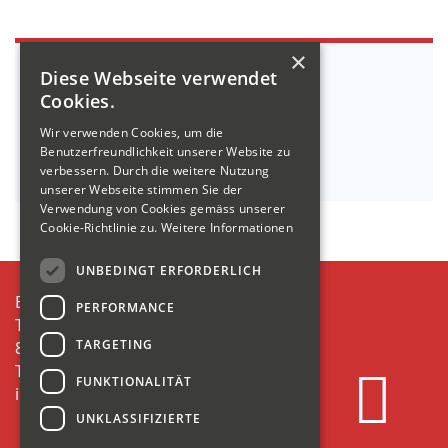
×
In Belangen
TIEFBAU
Diese Webseite verwendet
wenden Sie sich bitte an:
Cookies.
Tel. +41 55 614 61 00
Wir verwenden Cookies, um die
info@kamm-baut.ch
Benutzerfreundlichkeit unserer Website zu
verbessern. Durch die weitere Nutzung
unserer Webseite stimmen Sie der
Verwendung von Cookies gemäss unserer
Cookie-Richtlinie zu.
Weitere Informationen
UNBEDINGT ERFORDERLICH
E.KAMM AG
PERFORMANCE
Tiefenwinkel 21
TARGETING
8874 Mühlehorn
T +41 55 614 61 00
FUNKTIONALITÄT
info@kamm-baut.ch
UNKLASSIFIZIERTE
KAMM baut