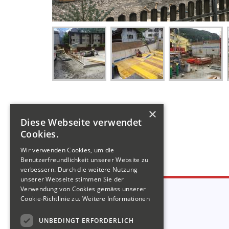
×
Diese Webseite verwendet
Cookies.
KONTAKT
Wir verwenden Cookies, um die
Benutzerfreundlichkeit unserer Website zu
verbessern. Durch die weitere Nutzung
unserer Webseite stimmen Sie der
Verwendung von Cookies gemäss unserer
in Belangen
HOCHBAU
Cookie-Richtlinie zu.
Weitere Informationen
wenden Sie sich bitte an:
Tel. +41 55 614 61 00
UNBEDINGT ERFORDERLICH